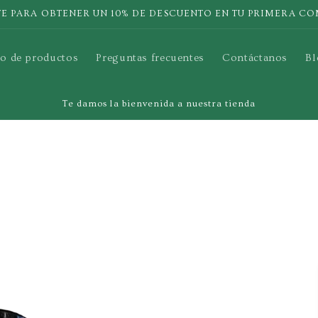
: +573158210392 Correo electonico: refillporelplaneta@gmail.com
o de productos
Preguntas frecuentes
Contáctanos
Bl
Te damos la bienvenida a nuestra tienda