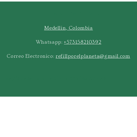
Información de Contacto
Medellin, Colombia
Whatsapp:
+573158210392
Correo Electronico:
refillporelplaneta@gmail.com
Regístrese para recibir actualizaciones