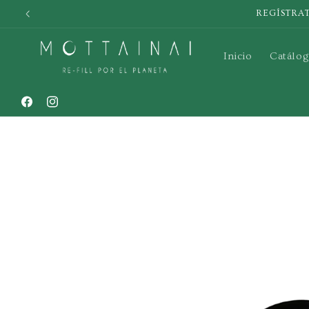
Ir
Celular
directamente
al contenido
Inicio
Catálog
Facebook
Instagram
Ir
directamente
a la
información
del producto