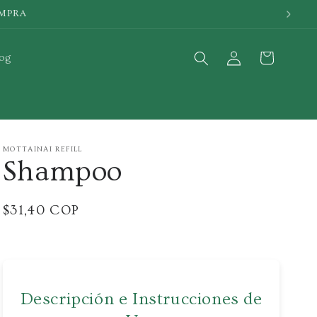
Iniciar
Carrito
og
sesión
MOTTAINAI REFILL
Shampoo
Precio
$31,40 COP
habitual
Descripción e Instrucciones de